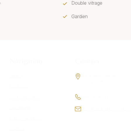
e
Double vitrage
Gardien
Navigation
Contact
Ventes
10 Rue Rondelet
75012 Paris
Locations
Gestion locative
01 78 765 765
Documents
contact@surfaceimmo.
Estimer mon bien
Contact