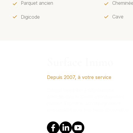
Parquet ancien
Cheminé
Cave
Digicode
Surface Immo
Depuis 2007, à votre service
Cabinet immobilier à taille humaine
domicilié dans le 12ème arrondissement
parisien. Expertise, accompagnement
personnalisé pour tous biens d'exception.